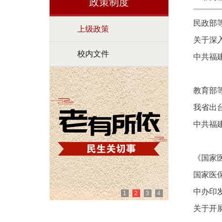
政策制度
民政部
上级政策
关于深
校内文件
中共福
教育部
我省出
中共福
《国家
国家医
中办印
1
2
3
4
关于开