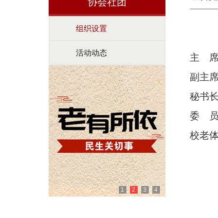
协会社团
组织设置
活动动态
主 
副主
秘书
委 
校老
1
2
3
4