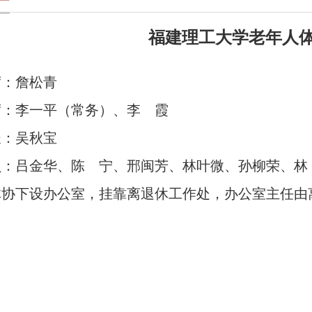
福建理工大学老年人
席：詹松青
席：李一平（常务）、李 霞
长：吴秋宝
员：吕金华、陈 宁、邢闽芳、林叶微、孙柳荣、林
体协下设办公室，挂靠离退休工作处，办公室主任由