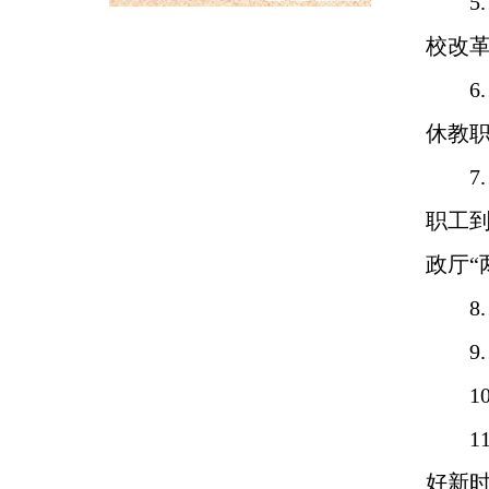
5.
校改
6.
休教
7. 
职工到
政厅“
8.
9.
10
11
好新