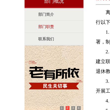
部门概况
离
部门简介
行以
部门职责
1.
联系我们
署，
2. 
建立
退休
3.
开展
4.
1
2
3
4