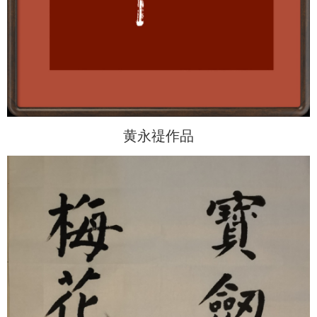
黄永禔作品